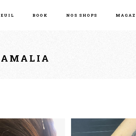
Piercing Amalia
Shop Online
CEUIL
BOOK
NOS SHOPS
MAGAZ
Tattoo Ink Alejo
Cap d’Agde
Tattoo Boub Ink
Roanne
Piercing Amalia
Shop Online
Tattoo Ink Alejo
Cap d’Agde
 AMALIA
Tattoo Boub Ink
Roanne